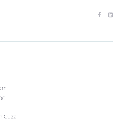
com
00 –
an Cuza