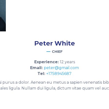
Peter
White
CHIEF
Experience:
12 years
Email:
peter@gmail.com
Tel:
+1758945687
 nisi purus a dolor. Aenean eu metus a sapien venenatis bi
ales ligula. Nullam dui ligula, dictum vitae quam vel auc