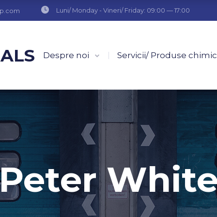
Luni/ Monday - Vineri/ Friday: 09:00 — 17:00
up.com
CALS
Despre noi
Servicii/ Produse chimi
Peter Whit