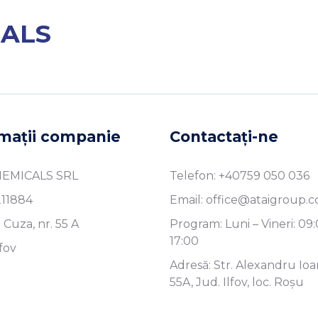
CALS
mații companie
Contactați-ne
HEMICALS SRL
Telefon: +40759 050 036
211884
Email: office@ataigroup.
I. Cuza, nr. 55 A
Program: Luni – Vineri: 09:
17:00
lfov
Adresă: Str. Alexandru Io
55A, Jud. Ilfov, loc. Roșu