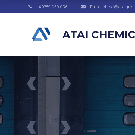
+40759 050 036
Email: office@ataigro
ATAI CHEMI