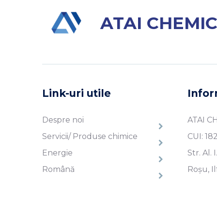
ATAI CHEMI
Link-uri utile
Infor
Despre noi
ATAI C
Servicii/ Produse chimice
CUI: 18
Energie
Str. Al. 
Română
Roșu, I